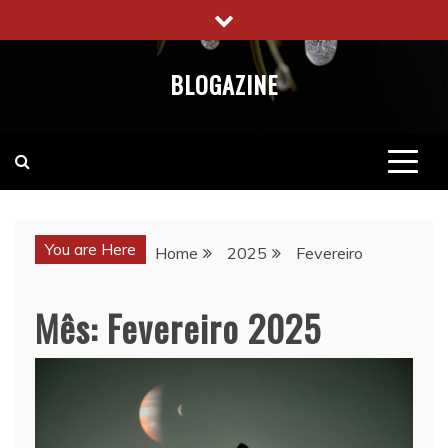
Skip
to
content
BLOGAZINE
You are Here
Home
2025
Fevereiro
Mês:
Fevereiro 2025