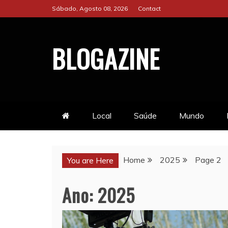
Skip
Sábado, Agosto 08, 2026
Contact
to
content
BLOGAZINE
Local
Saúde
Mundo
Home
2025
Page 2
You are Here
Ano:
2025