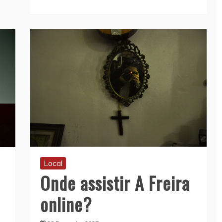
Local
Onde assistir A Freira
online?
a