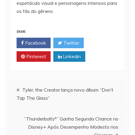
espetáculo visual e personagens intensos para
os fãs do gênero.
SHARE
Facebook
Twitter
Pinterest
Linkedin
Navegação
Tyler, the Creator lança novo álbum “Don’t
Tap The Glass”
de
artigos
“Thunderbolts*” Ganha Segunda Chance no
Disney+ Após Desempenho Modesto nos
Cinemas