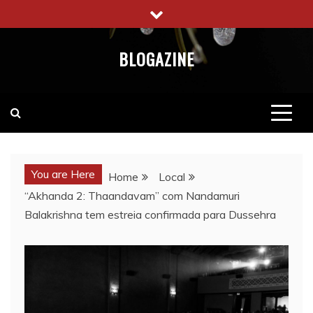
Skip
to
content
BLOGAZINE
You are Here
Home
Local
“Akhanda 2: Thaandavam” com Nandamuri
Balakrishna tem estreia confirmada para Dussehra