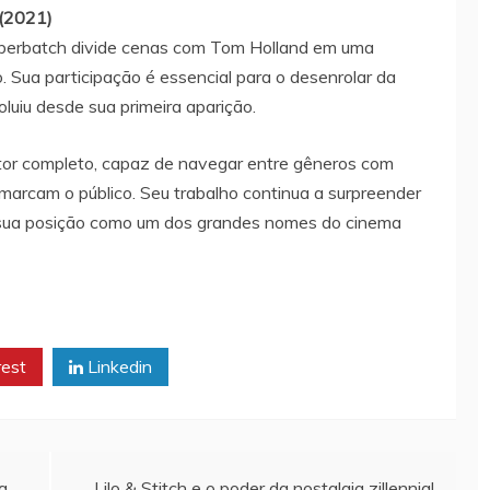
(2021)
berbatch divide cenas com Tom Holland em uma
. Sua participação é essencial para o desenrolar da
uiu desde sua primeira aparição.
or completo, capaz de navegar entre gêneros com
marcam o público. Seu trabalho continua a surpreender
o sua posição como um dos grandes nomes do cinema
rest
Linkedin
a
Lilo & Stitch e o poder da nostalgia zillennial