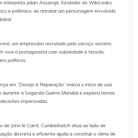
r interpreta Julian Assange, fundador do WikiLeaks.
co e polêmico, ao retratar um personagem envolvido
lobal.
 Wynne, um empresário recrutado pelo serviço secreto
ch vive o protagonista com sobriedade e tensão,
rs políticos.
nça em “Desejo e Reparação” marca o início de sua
o durante a Segunda Guerra Mundial e explora temas
 decisões impensadas.
o de John le Carré, Cumberbatch atua ao lado de
ão discreta e eficiente ajuda a construir o clima de