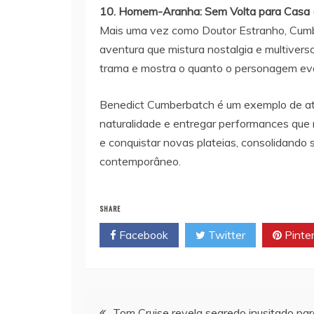
10. Homem-Aranha: Sem Volta para Casa 
Mais uma vez como Doutor Estranho, Cum
aventura que mistura nostalgia e multiverso
trama e mostra o quanto o personagem evol
Benedict Cumberbatch é um exemplo de at
naturalidade e entregar performances que 
e conquistar novas plateias, consolidand
contemporâneo.
SHARE
Facebook
Twitter
Pinte
Navegação
Tom Cruise revela segredo inusitado par