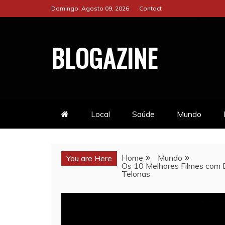
Skip
Domingo, Agosto 09, 2026
Contact
to
content
BLOGAZINE
Local
Saúde
Mundo
Home
Mundo
You are Here
Os 10 Melhores Filmes com B
Telonas